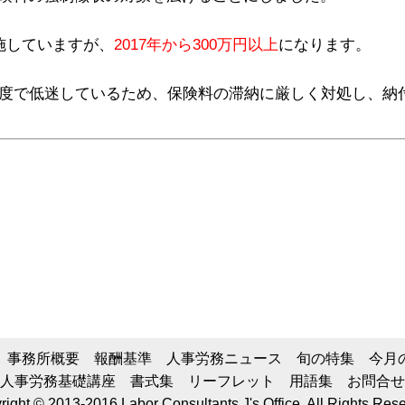
施していますが、
2017年から300万円以上
になります。
程度で低迷しているため、保険料の滞納に厳しく対処し、納
事務所概要
報酬基準
人事労務ニュース
旬の特集
今月
人事労務基礎講座
書式集
リーフレット
用語集
お問合せ
ight © 2013-2016 Labor Consultants J's Office. All Rights Res