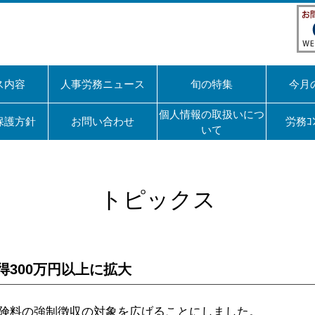
ス内容
人事労務ニュース
旬の特集
今月
個人情報の取扱いにつ
保護方針
お問い合わせ
労務ｺ
いて
トピックス
300万円以上に拡大
険料の強制徴収の対象を広げることにしました。