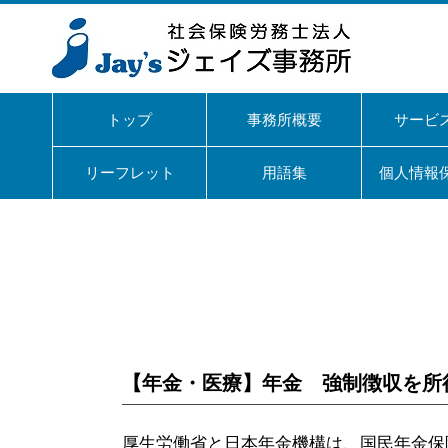
トップ
事務所概要
サービ
リーフレット
用語集
個人情報
【年金・医療】年金 強制徴収を所得
厚生労働省と日本年金機構は、国民年金保