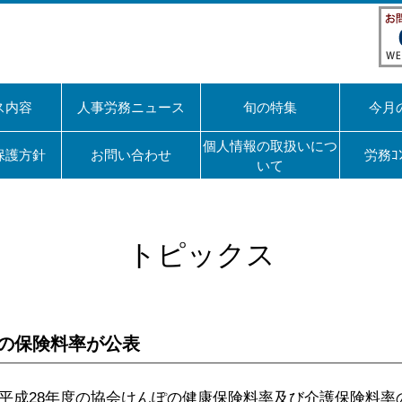
ス内容
人事労務ニュース
旬の特集
今月
個人情報の取扱いにつ
保護方針
お問い合わせ
労務ｺ
いて
トピックス
ぽの保険料率が公表
、平成28年度の協会けんぽの健康保険料率及び介護保険料