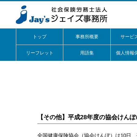
トップ
事務所概要
サービ
リーフレット
用語集
個人情報
【その他】平成28年度の協会けん
全国健康保険協会（協会けんぽ）は10日